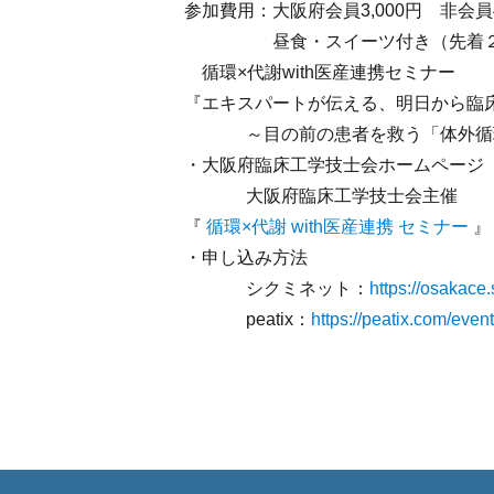
参加費用：大阪府会員3,000円 非会員4,
昼食・スイーツ付き（先着２
循環×代謝with医産連携セミナー
『エキスパートが伝える、明日から臨
～目の前の患者を救う「体外循環
・大阪府臨床工学技士会ホームページ
大阪府臨床工学技士会主催
『
循環×代謝 with医産連携 セミナー
』
・申し込み方法
シクミネット：
https://osakace.
peatix：
https://peatix.com/eve