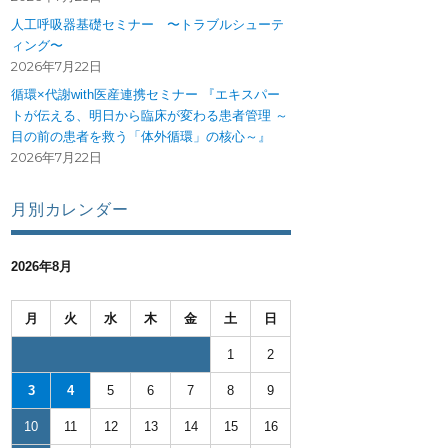
人工呼吸器基礎セミナー 〜トラブルシューテ
ィング〜
2026年7月22日
循環×代謝with医産連携セミナー 『エキスパー
トが伝える、明日から臨床が変わる患者管理 ～
目の前の患者を救う「体外循環」の核心～』
2026年7月22日
月別カレンダー
2026年8月
月
火
水
木
金
土
日
1
2
3
4
5
6
7
8
9
10
11
12
13
14
15
16