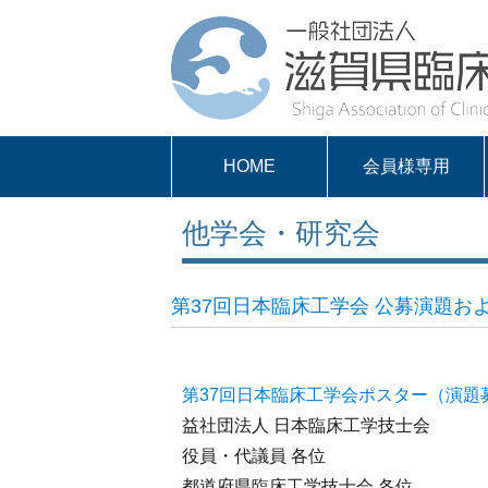
HOME
会員様専用
パスワードを取得
求人案内
会員様専用
他学会・研究会
する
第37回日本臨床工学会 公募演題お
第37回日本臨床工学会ポスター（演題
益社団法人 日本臨床工学技士会
役員・代議員 各位
都道府県臨床工学技士会 各位