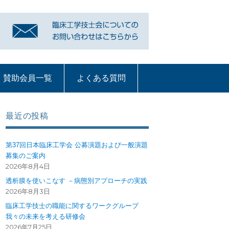
賛助会員一覧
よくある質問
リンク
賛助会員一覧
よくある質問
質問コーナー一覧
血液浄化部門
ME機器
循環器
呼吸療法
部門への質問ペー
ジ
最近の投稿
第37回日本臨床工学会 公募演題および一般演題
募集のご案内
2026年8月4日
透析膜を使いこなす －病態別アプローチの実践
2026年8月3日
臨床工学技士の職能に関するワークグループ
我々の未来を考える研修会
2026年7月25日