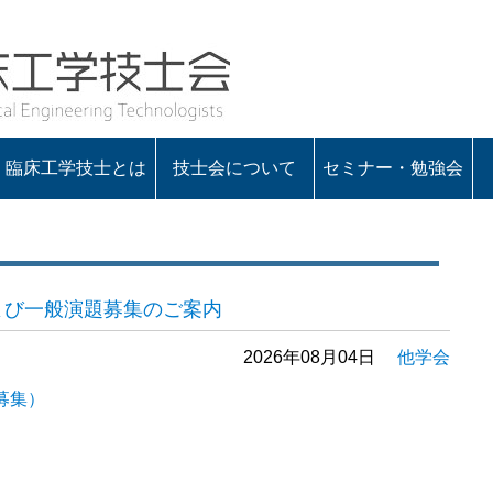
臨床工学技士とは
技士会について
セミナー・勉強会
会の概要
役員一覧
定款・諸規程
入会のお知らせ
会長あいさつ
よび一般演題募集のご案内
2026年08月04日
他学会
募集）