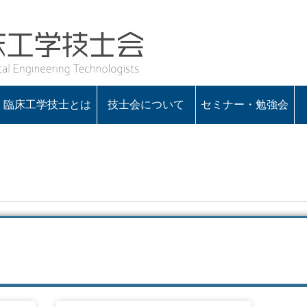
臨床工学技士とは
技士会について
セミナー・勉強会
会の概要
役員一覧
定款・諸規程
入会のお知らせ
会長あいさつ