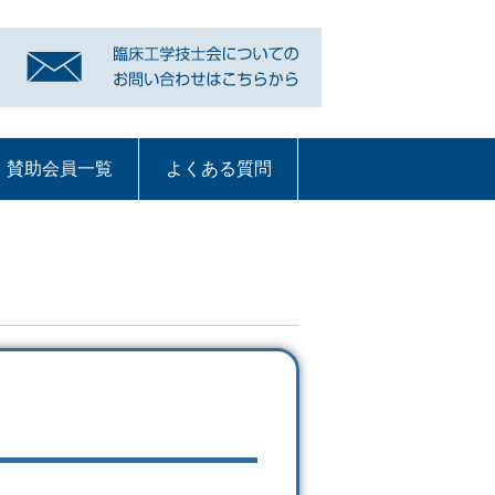
賛助会員一覧
よくある質問
リンク
賛助会員一覧
よくある質問
質問コーナー一覧
血液浄化部門
ME機器
循環器
呼吸療法
部門への質問ペー
ジ