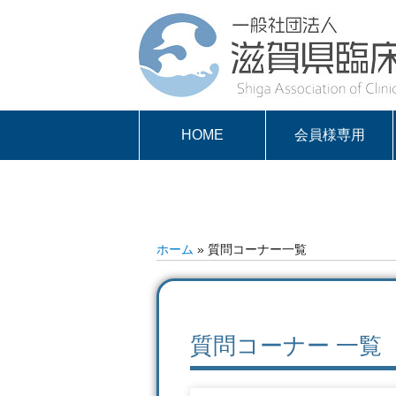
HOME
会員様専用
パスワードを取得
求人案内
会員様専用
する
ホーム
»
質問コーナー一覧
質問コーナー 一覧