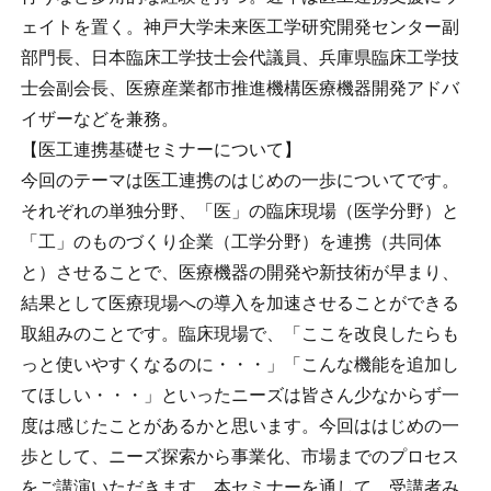
ェイトを置く。神戸大学未来医工学研究開発センター副
部門長、日本臨床工学技士会代議員、兵庫県臨床工学技
士会副会長、医療産業都市推進機構医療機器開発アドバ
イザーなどを兼務。
【医工連携基礎セミナーについて】
今回のテーマは医工連携のはじめの一歩についてです。
それぞれの単独分野、「医」の臨床現場（医学分野）と
「工」のものづくり企業（工学分野）を連携（共同体
と）させることで、医療機器の開発や新技術が早まり、
結果として医療現場への導入を加速させることができる
取組みのことです。臨床現場で、「ここを改良したらも
っと使いやすくなるのに・・・」「こんな機能を追加し
てほしい・・・」といったニーズは皆さん少なからず一
度は感じたことがあるかと思います。今回ははじめの一
歩として、ニーズ探索から事業化、市場までのプロセス
をご講演いただきます。本セミナーを通して、受講者み