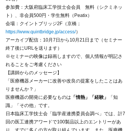
参加費：大阪府臨床工学技士会会員 無料（シクミネッ
ト）、非会員500円・学生無料（Peatix）
会場：クイントブリッジ2F（京橋；
https://www.quintbridge.jp/access/
）
アーカイブ配信：10月7日から10月21日まで（セミナー
終了後にURLを送ります）
※セミナーの映像は録画しますので、個人情報が明記さ
れることをご考慮ください
【講師からのメッセージ】
「医療機器メーカーに改善や改良の提案をしたことはあ
りませんか？」
医療機器の開発に必要なものは
「情熱」「経験」
「知
識」「その他」です。
日本臨床工学技士会「臨学産連携委員会調べ」では、計7
回の医工連携アワードで100製品以上のエントリーがあ
り、すでに多くの方が取り組んでいます。また、医療機