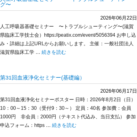
グ〜
2026年06月22日
人工呼吸器基礎セミナー 〜トラブルシューティング〜(滋賀
県臨床工学技士会）https://peatix.com/event/5056394 お申し込
み・詳細は上記URLからお願いします。 主催：一般社団法人
滋賀県臨床工学 …
“人工呼吸器基礎セミナー 〜トラブルシュー
続きを読む
第31回血液浄化セミナー(基礎編）
2026年06月17日
第31回血液浄化セミナーポスター 日時：2026年8月2日（日）
10：00～15：30（受付9：30～） 定員：40名 参加費：会員
1000円 非会員：2000円（テキスト代込み、当日支払） 参加
申込フォーム：https …
“第31回血液浄化セミナー(基礎編）” の
続きを読む