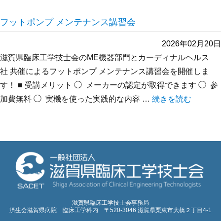
フットポンプ メンテナンス講習会
2026年02月20日
滋賀県臨床工学技士会のME機器部門とカーディナルヘルス
社 共催によるフットポンプ メンテナンス講習会を開催しま
す！ ■ 受講メリット ◯ メーカーの認定が取得できます ◯ 参
加費無料 ◯ 実機を使った実践的な内容 …
“フットポンプ メン
続きを読む
滋賀県臨床工学技士会事務局
済生会滋賀県病院 臨床工学科内 〒520-3046 滋賀県栗東市大橋２丁目4-1