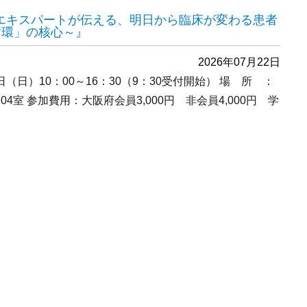
 『エキスパートが伝える、明日から臨床が変わる患者
循環」の核心～』
2026年07月22日
日（日）10：00～16：30（9：30受付開始） 場 所 ：
4室 参加費用：大阪府会員3,000円 非会員4,000円 学
ミナー 『エキスパートが伝える、明日から臨床が変わる患者管理