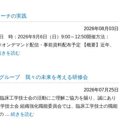
ローチの実践
2026年08月03日
：2026年9月6日（日）9:00～12:50開催方法：
※オンデマンド配信・事前資料配布予定 【概要】近年、
“透析膜を使いこなす －病態別アプローチの実践” の
続きを読む
グループ 我々の未来を考える研修会
2026年07月25日
日本臨床工学技士会の活動にご理解ご協力を賜り、誠にあり
工学技士会 組織強化職能委員会では、臨床工学技士の職能
の …
“臨床工学技士の職能に関するワークグループ 我々の未来
続きを読む