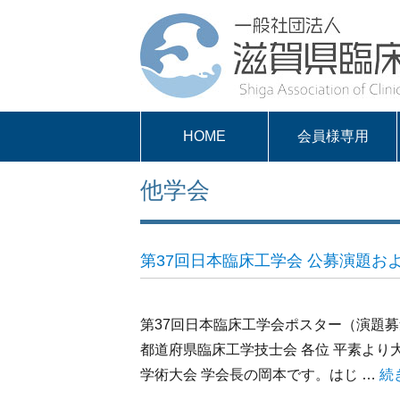
HOME
会員様専用
パスワードを取得
求人案内
会員様専用
他学会
する
第37回日本臨床工学会 公募演題お
第37回日本臨床工学会ポスター（演題
都道府県臨床工学技士会 各位 平素より
学術大会 学会長の岡本です。はじ …
“
続