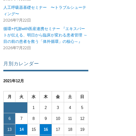
人工呼吸器基礎セミナー 〜トラブルシューテ
ィング〜
2026年7月22日
循環×代謝with医産連携セミナー 『エキスパー
トが伝える、明日から臨床が変わる患者管理 ～
目の前の患者を救う「体外循環」の核心～』
2026年7月22日
月別カレンダー
2021年12月
月
火
水
木
金
土
日
1
2
3
4
5
6
7
8
9
10
11
12
を考える研修会” の
13
14
15
16
17
18
19