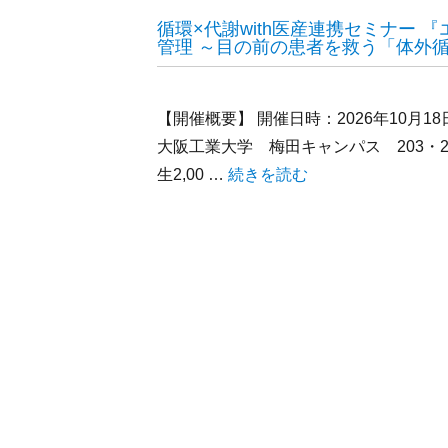
循環×代謝with医産連携セミナー
管理 ～目の前の患者を救う「体外
【開催概要】 開催日時：2026年10月18
大阪工業大学 梅田キャンパス 203・20
生2,00 …
“循環×代謝with医産連携セ
続きを読む