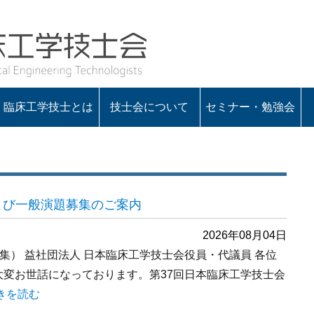
臨床工学技士とは
技士会について
セミナー・勉強会
会の概要
役員一覧
定款・諸規程
入会のお知らせ
会長あいさつ
よび一般演題募集のご案内
2026年08月04日
募集） 益社団法人 日本臨床工学技士会役員・代議員 各位
大変お世話になっております。第37回日本臨床工学技士会
第37回日本臨床工学会 公募演題および一般演題募集のご案内” の
きを読む