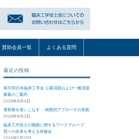
賛助会員一覧
よくある質問
リンク
賛助会員一覧
よくある質問
質問コーナー一覧
血液浄化部門
ME機器
循環器
呼吸療法
部門への質問ペー
ジ
最近の投稿
第37回日本臨床工学会 公募演題および一般演題
募集のご案内
2026年8月4日
透析膜を使いこなす －病態別アプローチの実践
2026年8月3日
臨床工学技士の職能に関するワークグループ
我々の未来を考える研修会
2026年7月25日