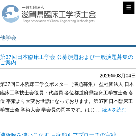
≡
他学会
第37回日本臨床工学会 公募演題および一般演題募集の
ご案内
2026年08月04日
第37回日本臨床工学会ポスター（演題募集） 益社団法人 日本
臨床工学技士会役員・代議員 各位都道府県臨床工学技士会 各
位 平素より大変お世話になっております。第37回日本臨床工
学技士会 学術大会 学会長の岡本です。はじ …
“第37回日本
続きを読む
透析膜を使いこなす －病態別アプローチの実践