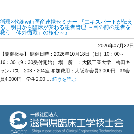
循環×代謝with医産連携セミナー 『エキスパートが伝え
る、明日から臨床が変わる患者管理 ～目の前の患者を
救う「体外循環」の核心～』
2026年07月22日
【開催概要】 開催日時：2026年10月18日（日）10：00～
16：30（9：30受付開始） 場 所 ：大阪工業大学 梅田キ
ャンパス 203・204室 参加費用：大阪府会員3,000円 非会
員4,000円 学生2,00 …
“循環×代謝with医産連携セミナー
続きを読む