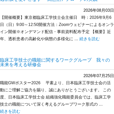
2026年08月03日
【開催概要】東京都臨床工学技士会主催日 時：2026年9月6
日（日）9:00～12:50開催方法：Zoomウェビナーによるオンラ
イン開催※オンデマンド配信・事前資料配布予定 【概要】近
年、透析患者の高齢化や病態の多様化に …
“透析膜を使いこな
続きを読む
臨床工学技士の職能に関するワークグループ 我々の
未来を考える研修会
2026年07月25日
職能GWポスター2026 平素より、日本臨床工学技士会の活
動にご理解ご協力を賜り、誠にありがとうございます。 この
度、日本臨床工学技士会 組織強化職能委員会では、臨床工学
技士の職能について深く考えるグループワーク形式の …
“臨床工学技士の職能に関するワークグループ 我々の未来を考
続きを読む