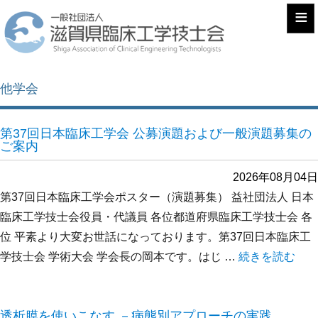
≡
他学会
第37回日本臨床工学会 公募演題および一般演題募集の
ご案内
2026年08月04日
第37回日本臨床工学会ポスター（演題募集） 益社団法人 日本
臨床工学技士会役員・代議員 各位都道府県臨床工学技士会 各
位 平素より大変お世話になっております。第37回日本臨床工
学技士会 学術大会 学会長の岡本です。はじ …
“第37回日本
続きを読む
透析膜を使いこなす －病態別アプローチの実践