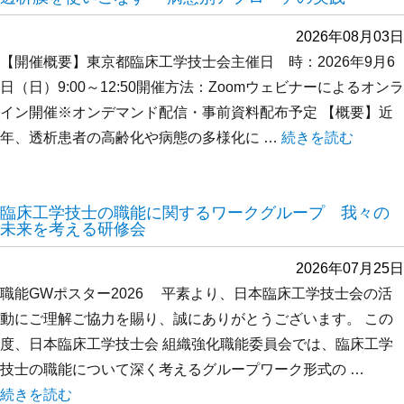
2026年08月03日
【開催概要】東京都臨床工学技士会主催日 時：2026年9月6
日（日）9:00～12:50開催方法：Zoomウェビナーによるオンラ
イン開催※オンデマンド配信・事前資料配布予定 【概要】近
年、透析患者の高齢化や病態の多様化に …
“透析膜を使いこな
続きを読む
臨床工学技士の職能に関するワークグループ 我々の
未来を考える研修会
2026年07月25日
職能GWポスター2026 平素より、日本臨床工学技士会の活
動にご理解ご協力を賜り、誠にありがとうございます。 この
度、日本臨床工学技士会 組織強化職能委員会では、臨床工学
技士の職能について深く考えるグループワーク形式の …
“臨床工学技士の職能に関するワークグループ 我々の未来を考
続きを読む