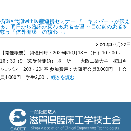
循環×代謝with医産連携セミナー 『エキスパートが伝え
る、明日から臨床が変わる患者管理 ～目の前の患者を
救う「体外循環」の核心～』
2026年07月22日
【開催概要】 開催日時：2026年10月18日（日）10：00～
16：30（9：30受付開始） 場 所 ：大阪工業大学 梅田キ
ャンパス 203・204室 参加費用：大阪府会員3,000円 非会
員4,000円 学生2,00 …
“循環×代謝with医産連携セミナー
続きを読む