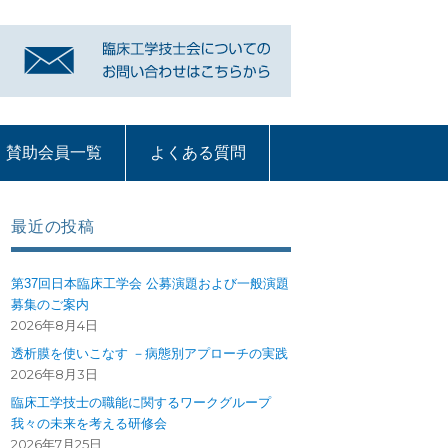
賛助会員一覧
よくある質問
リンク
賛助会員一覧
よくある質問
質問コーナー一覧
血液浄化部門
ME機器
循環器
呼吸療法
部門への質問ペー
ジ
最近の投稿
第37回日本臨床工学会 公募演題および一般演題
募集のご案内
2026年8月4日
透析膜を使いこなす －病態別アプローチの実践
2026年8月3日
臨床工学技士の職能に関するワークグループ
我々の未来を考える研修会
2026年7月25日