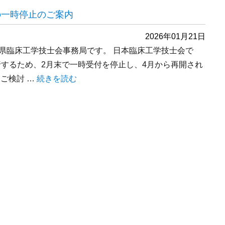
の一時停止のご案内
2026年01月21日
県臨床工学技士会事務局です。 日本臨床工学技士会で
行するため、2月末で一時受付を停止し、4月から再開され
ご検討 …
“日本臨床工学技士会 新規入会受付の一時停止のご案内
続きを読む