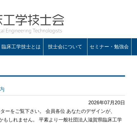
臨床工学技士とは
技士会について
セミナー・勉強会
会の概要
役員一覧
定款・諸規程
入会のお知らせ
会長あいさつ
内
2026年07月20日
ターをご覧下さい。 会員各位 あなたのデザインが、
なるかもしれません。 平素より一般社団法人滋賀県臨床工学
ター募集のご案内” の