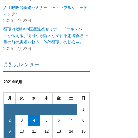
人工呼吸器基礎セミナー 〜トラブルシューテ
ィング〜
2026年7月22日
循環×代謝with医産連携セミナー 『エキスパー
トが伝える、明日から臨床が変わる患者管理 ～
目の前の患者を救う「体外循環」の核心～』
2026年7月22日
月別カレンダー
2021年8月
月
火
水
木
金
土
日
1
2
3
4
5
6
7
8
）” の
9
10
11
12
13
14
15