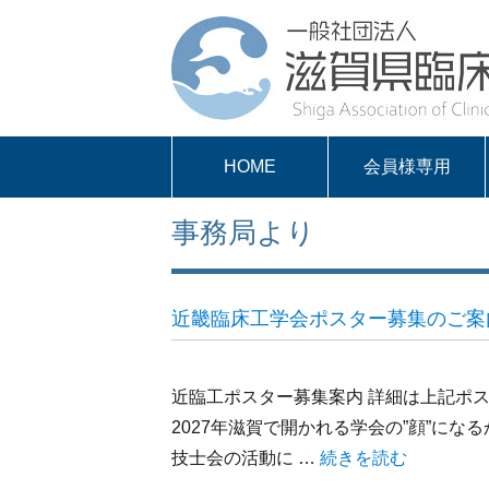
HOME
会員様専用
パスワードを取得
求人案内
会員様専用
事務局より
する
近畿臨床工学会ポスター募集のご案
近臨工ポスター募集案内 詳細は上記ポス
2027年滋賀で開かれる学会の”顔”に
技士会の活動に …
“近畿臨床工学会ポス
続きを読む