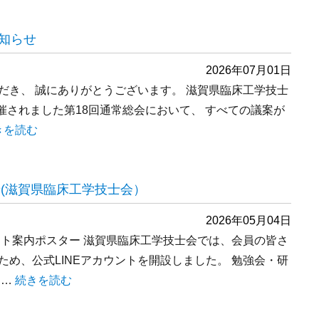
知らせ
2026年07月01日
だき、 誠にありがとうございます。 滋賀県臨床工学技士
に開催されました第18回通常総会において、 すべての議案が
総会成立および議案可決・承認のお知らせ” の
きを読む
せ(滋賀県臨床工学技士会）
2026年05月04日
ント案内ポスター 滋賀県臨床工学技士会では、会員の皆さ
め、公式LINEアカウントを開設しました。 勉強会・研
 …
“公式LINEアカウント開設のお知らせ(滋賀県臨床工学技士会
続きを読む