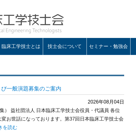
臨床工学技士とは
技士会について
セミナー・勉強会
会の概要
役員一覧
定款・諸規程
入会のお知らせ
会長あいさつ
よび一般演題募集のご案内
2026年08月04日
募集） 益社団法人 日本臨床工学技士会役員・代議員 各位
大変お世話になっております。第37回日本臨床工学技士会
第37回日本臨床工学会 公募演題および一般演題募集のご案内” の
きを読む