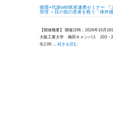
循環×代謝with医産連携セミナー
管理 ～目の前の患者を救う「体外
【開催概要】 開催日時：2026年10月18
大阪工業大学 梅田キャンパス 203・20
生2,00 …
“循環×代謝with医産連携セ
続きを読む