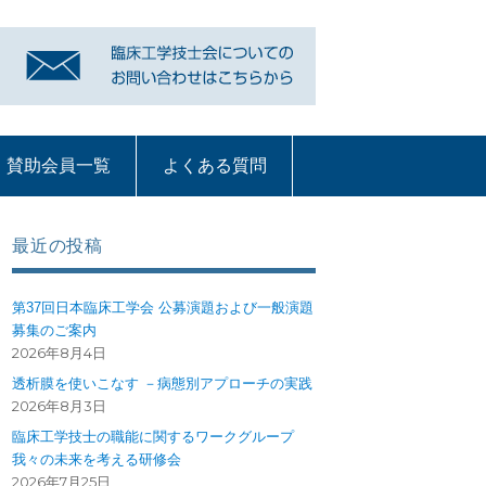
賛助会員一覧
よくある質問
リンク
賛助会員一覧
よくある質問
質問コーナー一覧
血液浄化部門
ME機器
循環器
呼吸療法
部門への質問ペー
ジ
最近の投稿
第37回日本臨床工学会 公募演題および一般演題
募集のご案内
2026年8月4日
透析膜を使いこなす －病態別アプローチの実践
2026年8月3日
臨床工学技士の職能に関するワークグループ
我々の未来を考える研修会
2026年7月25日