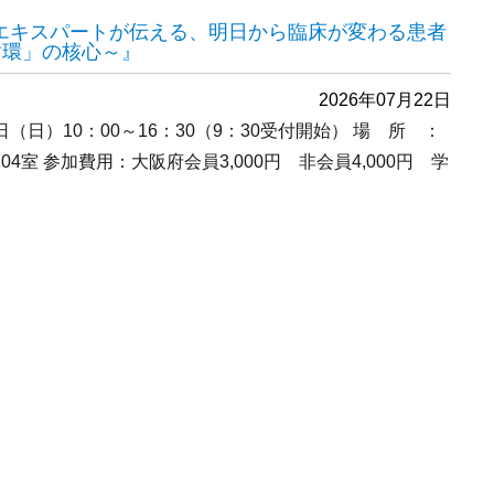
 『エキスパートが伝える、明日から臨床が変わる患者
循環」の核心～』
2026年07月22日
日（日）10：00～16：30（9：30受付開始） 場 所 ：
4室 参加費用：大阪府会員3,000円 非会員4,000円 学
ミナー 『エキスパートが伝える、明日から臨床が変わる患者管理