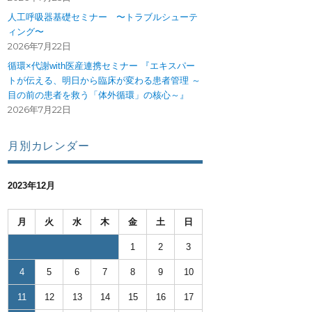
人工呼吸器基礎セミナー 〜トラブルシューテ
ィング〜
2026年7月22日
循環×代謝with医産連携セミナー 『エキスパー
トが伝える、明日から臨床が変わる患者管理 ～
目の前の患者を救う「体外循環」の核心～』
2026年7月22日
月別カレンダー
2023年12月
月
火
水
木
金
土
日
1
2
3
4
5
6
7
8
9
10
を考える研修会” の
11
12
13
14
15
16
17