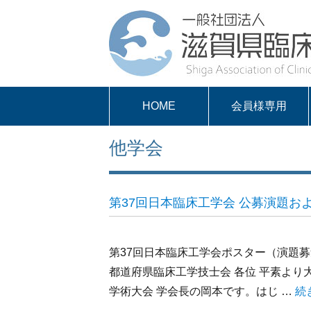
HOME
会員様専用
パスワードを取得
求人案内
会員様専用
他学会
する
第37回日本臨床工学会 公募演題お
第37回日本臨床工学会ポスター（演題
都道府県臨床工学技士会 各位 平素より
学術大会 学会長の岡本です。はじ …
“
続