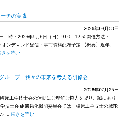
ローチの実践
2026年08月03日
：2026年9月6日（日）9:00～12:50開催方法：
※オンデマンド配信・事前資料配布予定 【概要】近年、
“透析膜を使いこなす －病態別アプローチの実践” の
続きを読む
グループ 我々の未来を考える研修会
2026年07月25日
日本臨床工学技士会の活動にご理解ご協力を賜り、誠にあり
工学技士会 組織強化職能委員会では、臨床工学技士の職能
の …
“臨床工学技士の職能に関するワークグループ 我々の未来
続きを読む