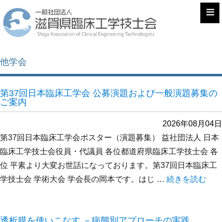
≡
他学会
第37回日本臨床工学会 公募演題および一般演題募集の
ご案内
2026年08月04日
第37回日本臨床工学会ポスター（演題募集） 益社団法人 日本
臨床工学技士会役員・代議員 各位都道府県臨床工学技士会 各
位 平素より大変お世話になっております。第37回日本臨床工
学技士会 学術大会 学会長の岡本です。はじ …
“第37回日本
続きを読む
透析膜を使いこなす －病態別アプローチの実践