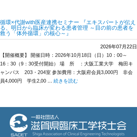
循環×代謝with医産連携セミナー 『エキスパートが伝え
る、明日から臨床が変わる患者管理 ～目の前の患者を
救う「体外循環」の核心～』
2026年07月22日
【開催概要】 開催日時：2026年10月18日（日）10：00～
16：30（9：30受付開始） 場 所 ：大阪工業大学 梅田キ
ャンパス 203・204室 参加費用：大阪府会員3,000円 非会
員4,000円 学生2,00 …
“循環×代謝with医産連携セミナー
続きを読む