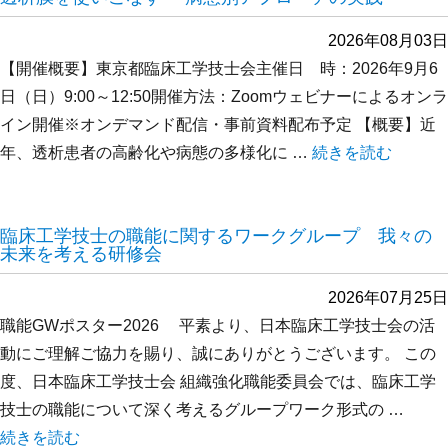
2026年08月03日
【開催概要】東京都臨床工学技士会主催日 時：2026年9月6
日（日）9:00～12:50開催方法：Zoomウェビナーによるオンラ
イン開催※オンデマンド配信・事前資料配布予定 【概要】近
年、透析患者の高齢化や病態の多様化に …
“透析膜を使いこな
続きを読む
臨床工学技士の職能に関するワークグループ 我々の
未来を考える研修会
2026年07月25日
職能GWポスター2026 平素より、日本臨床工学技士会の活
動にご理解ご協力を賜り、誠にありがとうございます。 この
度、日本臨床工学技士会 組織強化職能委員会では、臨床工学
技士の職能について深く考えるグループワーク形式の …
“臨床工学技士の職能に関するワークグループ 我々の未来を考
続きを読む