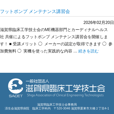
フットポンプ メンテナンス講習会
2026年02月20日
滋賀県臨床工学技士会のME機器部門とカーディナルヘルス
社 共催によるフットポンプ メンテナンス講習会を開催しま
す！ ■ 受講メリット ◯ メーカーの認定が取得できます ◯ 参
加費無料 ◯ 実機を使った実践的な内容 …
“フットポンプ メン
続きを読む
滋賀県臨床工学技士会事務局
済生会滋賀県病院 臨床工学科内 〒520-3046 滋賀県栗東市大橋２丁目4-1