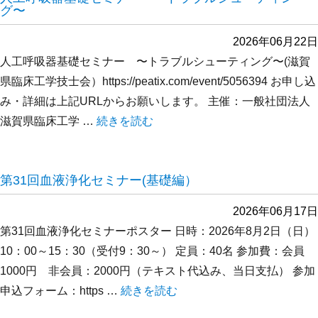
グ〜
2026年06月22日
人工呼吸器基礎セミナー 〜トラブルシューティング〜(滋賀
県臨床工学技士会）https://peatix.com/event/5056394 お申し込
み・詳細は上記URLからお願いします。 主催：一般社団法人
滋賀県臨床工学 …
“人工呼吸器基礎セミナー 〜トラブルシュー
続きを読む
第31回血液浄化セミナー(基礎編）
2026年06月17日
第31回血液浄化セミナーポスター 日時：2026年8月2日（日）
10：00～15：30（受付9：30～） 定員：40名 参加費：会員
1000円 非会員：2000円（テキスト代込み、当日支払） 参加
申込フォーム：https …
“第31回血液浄化セミナー(基礎編）” の
続きを読む