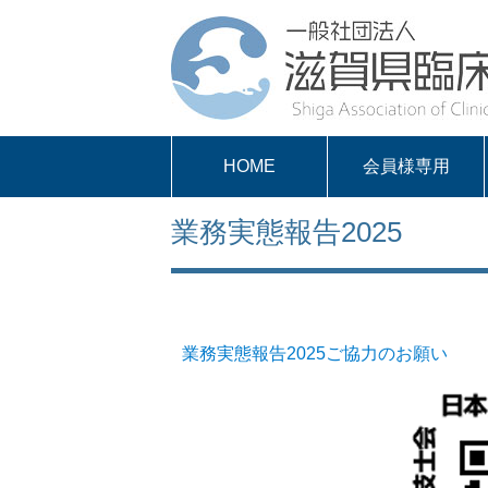
HOME
会員様専用
パスワードを取得
求人案内
会員様専用
業務実態報告2025
する
業務実態報告2025ご協力のお願い