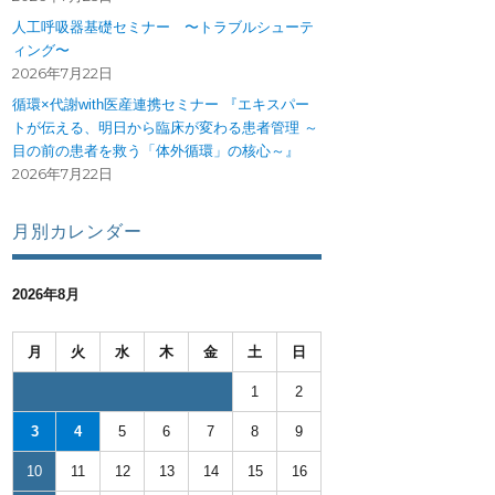
人工呼吸器基礎セミナー 〜トラブルシューテ
ィング〜
2026年7月22日
循環×代謝with医産連携セミナー 『エキスパー
トが伝える、明日から臨床が変わる患者管理 ～
目の前の患者を救う「体外循環」の核心～』
2026年7月22日
月別カレンダー
2026年8月
月
火
水
木
金
土
日
1
2
3
4
5
6
7
8
9
10
11
12
13
14
15
16