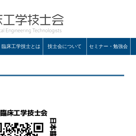
臨床工学技士とは
技士会について
セミナー・勉強会
会の概要
役員一覧
定款・諸規程
入会のお知らせ
会長あいさつ