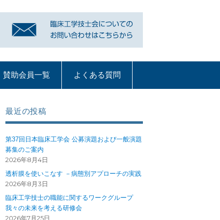
賛助会員一覧
よくある質問
リンク
賛助会員一覧
よくある質問
質問コーナー一覧
血液浄化部門
ME機器
循環器
呼吸療法
部門への質問ペー
ジ
最近の投稿
第37回日本臨床工学会 公募演題および一般演題
募集のご案内
2026年8月4日
透析膜を使いこなす －病態別アプローチの実践
2026年8月3日
臨床工学技士の職能に関するワークグループ
我々の未来を考える研修会
2026年7月25日