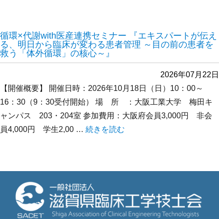
循環×代謝with医産連携セミナー 『エキスパートが伝え
る、明日から臨床が変わる患者管理 ～目の前の患者を
救う「体外循環」の核心～』
2026年07月22日
【開催概要】 開催日時：2026年10月18日（日）10：00～
16：30（9：30受付開始） 場 所 ：大阪工業大学 梅田キ
ャンパス 203・204室 参加費用：大阪府会員3,000円 非会
員4,000円 学生2,00 …
“循環×代謝with医産連携セミナー
続きを読む