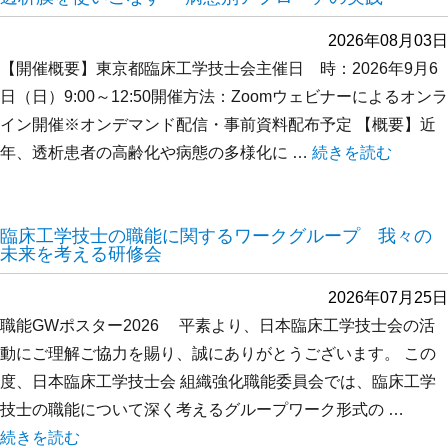
2026年08月03日
【開催概要】東京都臨床工学技士会主催日 時：2026年9月6
日（日）9:00～12:50開催方法：Zoomウェビナーによるオンラ
イン開催※オンデマンド配信・事前資料配布予定 【概要】近
年、透析患者の高齢化や病態の多様化に …
“透析膜を使いこな
続きを読む
臨床工学技士の職能に関するワークグループ 我々の
未来を考える研修会
2026年07月25日
職能GWポスター2026 平素より、日本臨床工学技士会の活
動にご理解ご協力を賜り、誠にありがとうございます。 この
度、日本臨床工学技士会 組織強化職能委員会では、臨床工学
技士の職能について深く考えるグループワーク形式の …
“臨床工学技士の職能に関するワークグループ 我々の未来を考
続きを読む