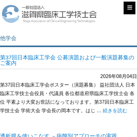
≡
他学会
第37回日本臨床工学会 公募演題および一般演題募集の
ご案内
2026年08月04日
第37回日本臨床工学会ポスター（演題募集） 益社団法人 日本
臨床工学技士会役員・代議員 各位都道府県臨床工学技士会 各
位 平素より大変お世話になっております。第37回日本臨床工
学技士会 学術大会 学会長の岡本です。はじ …
“第37回日本
続きを読む
透析膜を使いこなす －病態別アプローチの実践