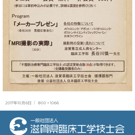
投
フ
2017年10月6日
800 × 1066
稿
ル
日:
サ
イ
ズ