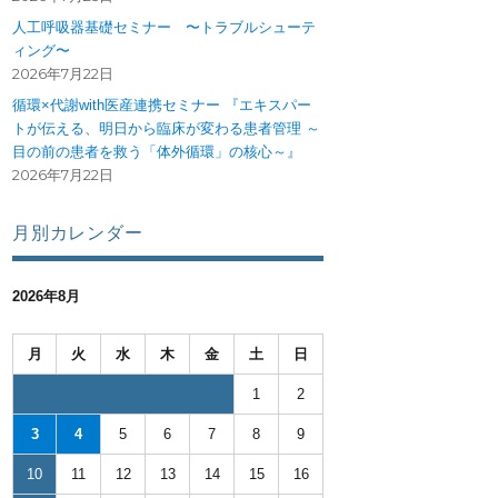
人工呼吸器基礎セミナー 〜トラブルシューテ
ィング〜
2026年7月22日
循環×代謝with医産連携セミナー 『エキスパー
トが伝える、明日から臨床が変わる患者管理 ～
目の前の患者を救う「体外循環」の核心～』
2026年7月22日
月別カレンダー
2026年8月
月
火
水
木
金
土
日
1
2
3
4
5
6
7
8
9
10
11
12
13
14
15
16