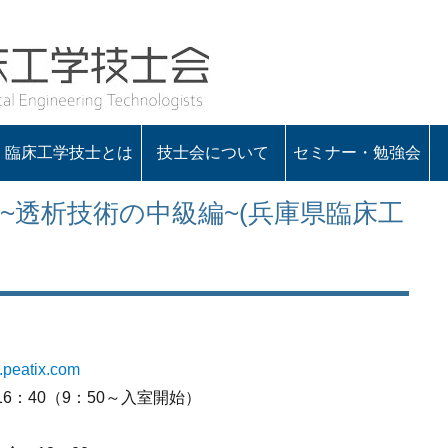
臨床工学技士とは
技士会について
セミナー・勉強会
会の概要
役員一覧
定款・諸規程
入会のお知らせ
会長あいさつ
~透析技術の中級編~(兵庫県臨床工
.peatix.com
16：40（9：50～入室開始）