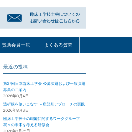
賛助会員一覧
よくある質問
リンク
賛助会員一覧
よくある質問
質問コーナー一覧
血液浄化部門
ME機器
循環器
呼吸療法
部門への質問ペー
ジ
最近の投稿
第37回日本臨床工学会 公募演題および一般演題
募集のご案内
2026年8月4日
透析膜を使いこなす －病態別アプローチの実践
2026年8月3日
臨床工学技士の職能に関するワークグループ
我々の未来を考える研修会
2026年7月25日