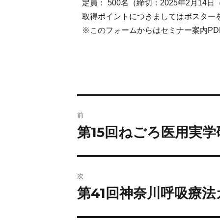
定員： 500名（締切：2025年2月14日
取得ポイントにつきましてはポスター
※このフォームからはセミナー案内PD
前
第15回ねごろ医用実
次
第41回神奈川呼吸療