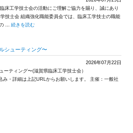
日本臨床工学技士会の活動にご理解ご協力を賜り、誠にあり
工学技士会 組織強化職能委員会では、臨床工学技士の職能
“臨床工学技士の職能に関するワークグループ 我々の未来
の …
続きを読む
ルシューティング〜
2026年07月22日
ューティング〜(滋賀県臨床工学技士会）
056394 お申し込み・詳細は上記URLからお願いします。 主催：一般社
セミナー 〜トラブルシューティング〜” の