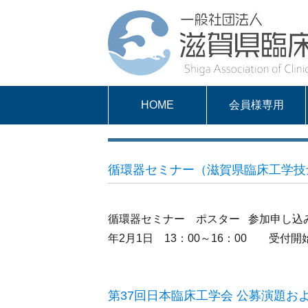
HOME
会員様専用
パスワードを取得
求人案内
会員様専用
する
循環器セミナー（滋賀県臨床工学技
循環器セミナー ポスター 参加申し込み
年2月1日 13：00～16：00 受付開始
第37回日本臨床工学会 公募演題お