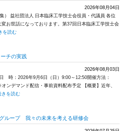
2026年08月04日
募集） 益社団法人 日本臨床工学技士会役員・代議員 各位
大変お世話になっております。第37回日本臨床工学技士会
第37回日本臨床工学会 公募演題および一般演題募集のご案内” の
きを読む
ローチの実践
2026年08月03日
：2026年9月6日（日）9:00～12:50開催方法：
※オンデマンド配信・事前資料配布予定 【概要】近年、
“透析膜を使いこなす －病態別アプローチの実践” の
続きを読む
グループ 我々の未来を考える研修会
2026年07月25日