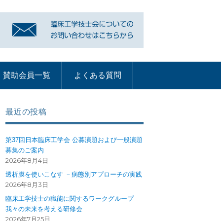
賛助会員一覧
よくある質問
リンク
賛助会員一覧
よくある質問
質問コーナー一覧
血液浄化部門
ME機器
循環器
呼吸療法
部門への質問ペー
ジ
最近の投稿
第37回日本臨床工学会 公募演題および一般演題
募集のご案内
2026年8月4日
透析膜を使いこなす －病態別アプローチの実践
2026年8月3日
臨床工学技士の職能に関するワークグループ
我々の未来を考える研修会
2026年7月25日