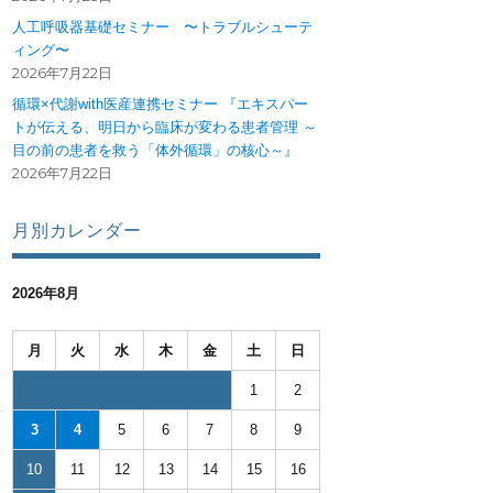
人工呼吸器基礎セミナー 〜トラブルシューテ
ィング〜
2026年7月22日
循環×代謝with医産連携セミナー 『エキスパー
トが伝える、明日から臨床が変わる患者管理 ～
目の前の患者を救う「体外循環」の核心～』
2026年7月22日
月別カレンダー
2026年8月
月
火
水
木
金
土
日
1
2
3
4
5
6
7
8
9
10
11
12
13
14
15
16