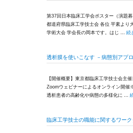
第37回日本臨床工学会ポスター（演題
都道府県臨床工学技士会 各位 平素より
“
学術大会 学会長の岡本です。はじ …
続
透析膜を使いこなす －病態別アプ
【開催概要】東京都臨床工学技士会主催日 時
Zoomウェビナーによるオンライン開催
透析患者の高齢化や病態の多様化に …
臨床工学技士の職能に関するワーク