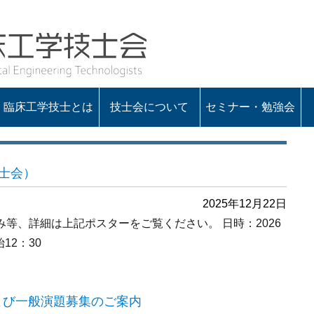
臨床工学技士とは
技士会について
セミナー・勉強会
会の概要
役員一覧
定款・諸規程
入会のお知らせ
会長あいさつ
士会）
2025年12月22日
等、詳細は上記ポスターをご覧ください。 日時：2026
12：30
よび一般演題募集のご案内