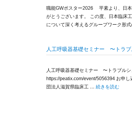
職能GWポスター2026 平素より、
がとうございます。 この度、日本臨床
について深く考えるグループワーク形式
人工呼吸器基礎セミナー 〜トラブ
人工呼吸器基礎セミナー 〜トラブルシ
https://peatix.com/event/5
“人工呼吸器基礎
団法人滋賀県臨床工 …
続きを読む