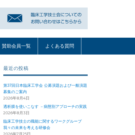
賛助会員一覧
よくある質問
リンク
賛助会員一覧
よくある質問
質問コーナー一覧
血液浄化部門
ME機器
循環器
呼吸療法
部門への質問ペー
ジ
最近の投稿
第37回日本臨床工学会 公募演題および一般演題
募集のご案内
2026年8月4日
透析膜を使いこなす －病態別アプローチの実践
2026年8月3日
臨床工学技士の職能に関するワークグループ
我々の未来を考える研修会
2026年7月25日