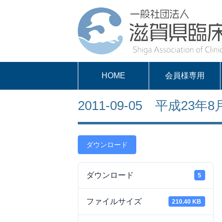
HOME
会員様専用
パスワードを取得
求人案内
会員様専用
2011-09-05 平成2
する
ダウンロード
ダウンロード
5
ファイルサイズ
210.40 KB