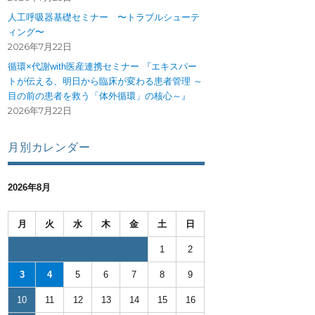
人工呼吸器基礎セミナー 〜トラブルシューテ
ィング〜
2026年7月22日
循環×代謝with医産連携セミナー 『エキスパー
トが伝える、明日から臨床が変わる患者管理 ～
目の前の患者を救う「体外循環」の核心～』
2026年7月22日
月別カレンダー
2026年8月
月
火
水
木
金
土
日
1
2
3
4
5
6
7
8
9
10
11
12
13
14
15
16