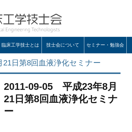
臨床工学技士とは
技士会について
セミナー・勉強会
会の概要
役員一覧
定款・諸規程
入会のお知らせ
会長あいさつ
3年8月21日第8回血液浄化セミナー
2011-09-05 平成23年8月
21日第8回血液浄化セミナ
ー