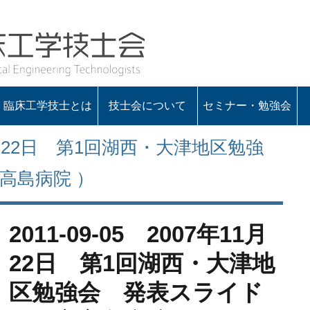
臨床工学技士とは
技士会について
セミナー・勉強会
会の概要
役員一覧
定款・諸規程
入会のお知らせ
会長あいさつ
年11月22日 第1回湖西・大津地区勉強
高島病院 ）
2011-09-05 2007年11月
22日 第1回湖西・大津地
区勉強会 発表スライド