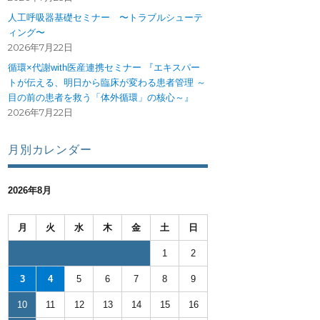
人工呼吸器基礎セミナー 〜トラブルシューテ
ィング〜
2026年7月22日
循環×代謝with医産連携セミナー 『エキスパー
トが伝える、明日から臨床が変わる患者管理 ～
目の前の患者を救う「体外循環」の核心～』
2026年7月22日
月別カレンダー
2026年8月
月
火
水
木
金
土
日
1
2
3
4
5
6
7
8
9
10
11
12
13
14
15
16