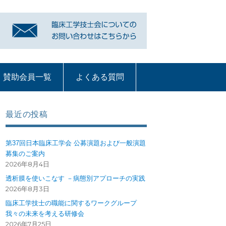
賛助会員一覧
よくある質問
リンク
賛助会員一覧
よくある質問
質問コーナー一覧
血液浄化部門
ME機器
循環器
呼吸療法
部門への質問ペー
ジ
最近の投稿
第37回日本臨床工学会 公募演題および一般演題
募集のご案内
2026年8月4日
透析膜を使いこなす －病態別アプローチの実践
2026年8月3日
臨床工学技士の職能に関するワークグループ
我々の未来を考える研修会
2026年7月25日