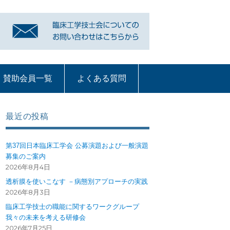
賛助会員一覧
よくある質問
リンク
賛助会員一覧
よくある質問
質問コーナー一覧
血液浄化部門
ME機器
循環器
呼吸療法
部門への質問ペー
ジ
最近の投稿
第37回日本臨床工学会 公募演題および一般演題
募集のご案内
2026年8月4日
透析膜を使いこなす －病態別アプローチの実践
2026年8月3日
臨床工学技士の職能に関するワークグループ
我々の未来を考える研修会
2026年7月25日