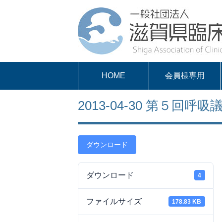
HOME
会員様専用
パスワードを取得
求人案内
会員様専用
2013-04-30 第５回呼吸議
する
ダウンロード
ダウンロード
4
ファイルサイズ
178.83 KB