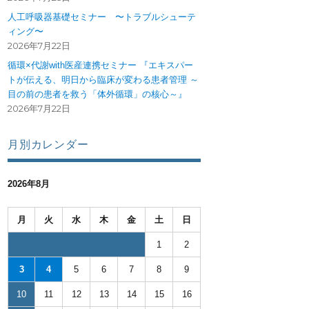
人工呼吸器基礎セミナー 〜トラブルシューテ
ィング〜
2026年7月22日
循環×代謝with医産連携セミナー 『エキスパー
トが伝える、明日から臨床が変わる患者管理 ～
目の前の患者を救う「体外循環」の核心～』
2026年7月22日
月別カレンダー
2026年8月
月
火
水
木
金
土
日
1
2
3
4
5
6
7
8
9
10
11
12
13
14
15
16