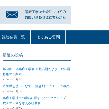
賛助会員一覧
よくある質問
リンク
賛助会員一覧
よくある質問
質問コーナー一覧
血液浄化部門
ME機器
循環器
呼吸療法
部門への質問ペー
ジ
最近の投稿
第37回日本臨床工学会 公募演題および一般演題
募集のご案内
2026年8月4日
透析膜を使いこなす －病態別アプローチの実践
2026年8月3日
臨床工学技士の職能に関するワークグループ
我々の未来を考える研修会
2026年7月25日