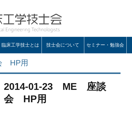
臨床工学技士とは
技士会について
セミナー・勉強会
会の概要
役員一覧
定款・諸規程
入会のお知らせ
会長あいさつ
談会 HP用
2014-01-23 ME 座談
会 HP用