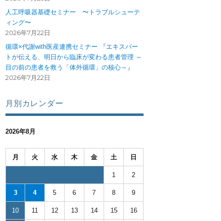
人工呼吸器基礎セミナー 〜トラブルシューテ
ィング〜
2026年7月22日
循環×代謝with医産連携セミナー 『エキスパー
トが伝える、明日から臨床が変わる患者管理 ～
目の前の患者を救う「体外循環」の核心～』
2026年7月22日
月別カレンダー
2026年8月
月
火
水
木
金
土
日
1
2
3
4
5
6
7
8
9
10
11
12
13
14
15
16